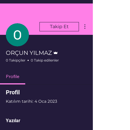
Diğer Eylemler
Takip Et
Admin
ORÇUN YILMAZ
0 Takipçiler
0 Takip edilenler
Profile
Profil
Katılım tarihi: 4 Oca 2023
Yazılar