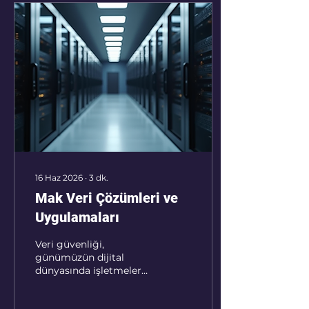
16 Haz 2026
∙
3
dk.
Mak Veri Çözümleri ve
Uygulamaları
Veri güvenliği,
günümüzün dijital
dünyasında işletmeler
için kritik bir öneme
sahiptir. Özellikle KVKK