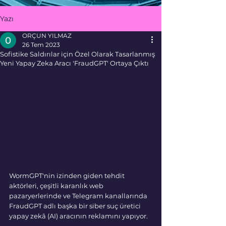
Yazı
ORÇUN YILMAZ
26 Tem 2023
Sofistike Saldırılar için Özel Olarak Tasarlanmış
Yeni Yapay Zeka Aracı 'FraudGPT' Ortaya Çıktı
WormGPT'nin izinden giden tehdit 
aktörleri, çeşitli karanlık web 
pazaryerlerinde ve Telegram kanallarında 
FraudGPT adlı başka bir siber suç üretici 
yapay zekâ (AI) aracının reklamını yapıyor.