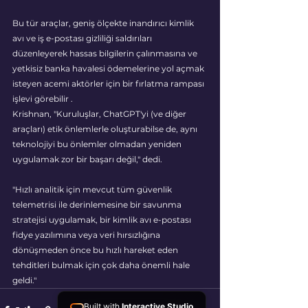
Bu tür araçlar, geniş ölçekte inandırıcı kimlik 
avı ve iş e-postası gizliliği saldırıları 
düzenleyerek hassas bilgilerin çalınmasına ve 
yetkisiz banka havalesi ödemelerine yol açmak 
isteyen acemi aktörler için bir fırlatma rampası 
işlevi görebilir .
Krishnan, "Kuruluşlar, ChatGPT'yi (ve diğer 
araçları) etik önlemlerle oluşturabilse de, aynı 
teknolojiyi bu önlemler olmadan yeniden 
uygulamak zor bir başarı değil," dedi.
"Hızlı analitik için mevcut tüm güvenlik 
telemetrisi ile derinlemesine bir savunma 
stratejisi uygulamak, bir kimlik avı e-postası 
fidye yazılımına veya veri hırsızlığına 
dönüşmeden önce bu hızlı hareket eden 
tehditleri bulmak için çok daha önemli hale 
geldi."
Built with
Interactive Studio