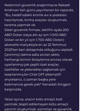
Netenrich güvenlik araştırmacısı Rakesh 
Krishnan Salı günü yayınlanan bir raporda, 
"Bu, hedef odaklı kimlik avı e-postaları 
hazırlamak, kırma araçları oluşturmak, 
tarama yapmak vb.
Siber güvenlik firması, teklifin ayda 200 
ABD Doları (veya altı ay için 1.000 ABD 
Doları ve bir yıl için 1.700 ABD Doları) 
abonelik maliyetiyle en az 22 Temmuz 
2023'ten beri dolaşımda olduğunu söyledi. 
Çevrimiçi takma adla anılan aktör, 
herhangi birinin bireylerine sınırsız olarak 
uyarlanmış çok çeşitli özel araçlar, 
özellikler ve yetenekler sağlamak için 
tasarlanmış bir Chat GPT alternatifi 
arıyorsanız, o zaman başka yere 
bakmanıza gerek yok!" Kanadalı Kingpin 
karşınızda.
Yazar ayrıca, aracın kötü amaçlı kod 
yazmak, tespit edilemeyen kötü amaçlı 
yazılım oluşturmak, sızıntıları ve güvenlik 